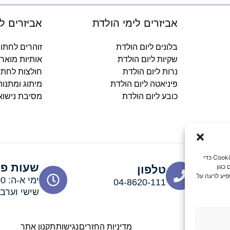
אביזרים לימי הולדת
אביזרים ל
בלונים ליום הולדת
זוהרים לחתו
שקיות ליום הולדת
אותיות מואר
נרות ליום הולדת
חולצות לחתו
פיניאטה ליום הולדת
מיתוג ומתנו
כובע ליום הולדת
מסיבת נישוא
כדי לספק את חוויות המשתמש הטובות ביותר, אנו משתמשים בטכנולוגיות כמו קובצי Cookie כדי
שעות פע
כגון
טלפון
פיע לרעה על
04-8620-111
שישי וערבי חג: 00
מדיניות החזרים
נגישות
תקנון אתר