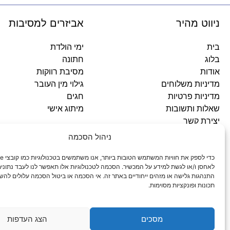
ניווט מהיר
אביזרים למסיבות
בית
ימי הולדת
בלוג
חתונה
אודות
מסיבת רווקות
מדיניות משלוחים
גילוי מין העובר
מדיניות פרטיות
חגים
שאלות ותשובות
מיתוג אישי
יצירת קשר
ניהול הסכמה
כתובתינו
לאחסן ו/או לגשת למידע על המכשיר. הסכמה לטכנולוגיות אלו תאפשר לנו לעבד נתונים 
התנהגות גלישה או מזהים ייחודיים באתר זה. אי הסכמה או ביטול הסכמה עלולים להש
סניף עפולה: ירושלים 3
תכונות ופונקציות מסוימות.
סניף מגדל העמק: האלה 19
מסכים
הצג העדפות
© 2026 כל הזכויות שמורות פארטי רוי אביזרים למסיבות