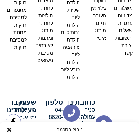
מדיניות
רווקות
מוארות
הולדת
רווקות
משלוחים
גילוי מין
לחתונה
שקיות
מתנפחים
מדיניות
העובר
חולצות
ליום
למסיבת
פרטיות
חגים
לחתונה
הולדת
רווקות
שאלות
מיתוג
מיתוג
נרות ליום
מתנות
ותשובות
אישי
ומתנות
הולדת
למסיבת
יצירת
לאורחים
פיניאטה
רווקות
קשר
מסיבת
ליום
נישואים
הולדת
כובע ליום
הולדת
כתובתינו
טלפון
שעות
עקבו
פעילות
אחרינו
סניף
04-
עפולה:
8620-
ימי א-ה:
ירושלים 3
111
9:00-
ניהול הסכמה
סניף מגדל
19:00 |
העמק:
ימי שישי