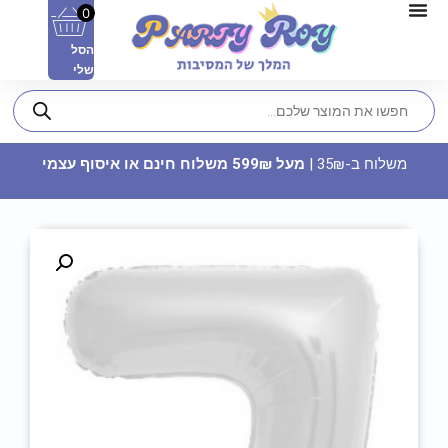
0
הסל
שלי
משלוח ב-35₪ |
מעל 599₪ משלוח חינם או איסוף עצמי
12 משקפי תריס אולטרה צבעוניים
22.90
₪
ADD
+