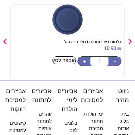
צלחות נייר מתכלה גדולות – כחול
מיני
90
₪
10.90
₪
הוספה לסל
-
+
-
ניווט
אביזרים
אביזרים
אביזרים
אביזרים
מהיר
למסיבות
לימי
לחתונה
למסיבת
הולדת
רווקות
בית
ימי הולדת
זוהרים
בלוג
חתונה
לחתונה
בלונים
קישוטים
אודות
מסיבת
אותיות
ליום
למסיבת