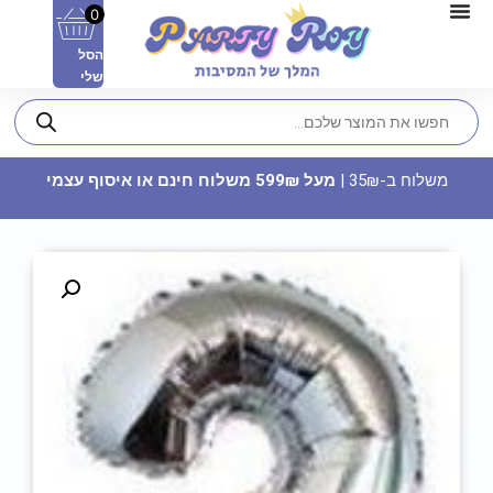
0
הסל
שלי
משלוח ב-35₪ |
מעל 599₪ משלוח חינם או איסוף עצמי
תמצית טעם - אננס
29.90
₪
ADD
+