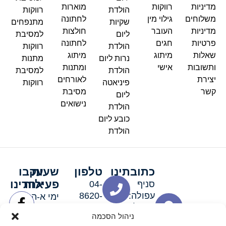
מדיניות
רווקות
מוארות
הולדת
רווקות
משלוחים
גילוי מין
לחתונה
שקיות
מתנפחים
מדיניות
העובר
חולצות
ליום
למסיבת
פרטיות
חגים
לחתונה
הולדת
רווקות
שאלות
מיתוג
מיתוג
נרות ליום
מתנות
ותשובות
אישי
ומתנות
הולדת
למסיבת
יצירת
לאורחים
פיניאטה
רווקות
קשר
מסיבת
ליום
נישואים
הולדת
כובע ליום
הולדת
כתובתינו
טלפון
שעות
עקבו
פעילות
אחרינו
סניף
04-
עפולה:
8620-
ימי א-ה:
ירושלים 3
111
9:00-
ניהול הסכמה
סניף מגדל
19:00 |