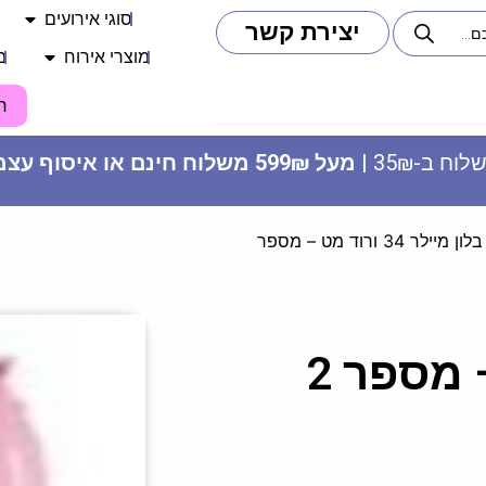
סוגי אירועים
יצירת קשר
מוצרי אירוח
מ
ח
וח ב-35₪ |
מעל 599₪ משלוח חינם או איסוף עצמי
/ בלון מיילר 34 ורוד מט – מספר
10 קשתות פרחים עם אור
59.90
₪
ADD
+