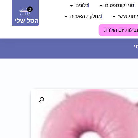
סוגי קונספטים
בלונים
0
יתוג אישי
מחלקת האפייה
הסל שלי
בילות יום הולדת
סט שעון ומחזיק מפתחות - מכבי
חיפה
34.90
₪
ADD
+