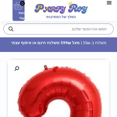
0
הסל
שלי
משלוח ב-35₪ |
מעל 599₪ משלוח חינם או איסוף עצמי
בלון מיילר 34 כסף - מספר 5
14.90
₪
ADD
+