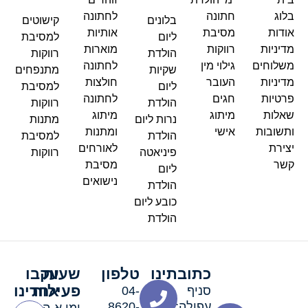
בלוג
חתונה
לחתונה
בלונים
קישוטים
אודות
מסיבת
אותיות
ליום
למסיבת
מדיניות
רווקות
מוארות
הולדת
רווקות
משלוחים
גילוי מין
לחתונה
שקיות
מתנפחים
מדיניות
העובר
חולצות
ליום
למסיבת
פרטיות
חגים
לחתונה
הולדת
רווקות
שאלות
מיתוג
מיתוג
נרות ליום
מתנות
ותשובות
אישי
ומתנות
הולדת
למסיבת
יצירת
לאורחים
פיניאטה
רווקות
קשר
מסיבת
ליום
נישואים
הולדת
כובע ליום
הולדת
כתובתינו
טלפון
שעות
עקבו
פעילות
אחרינו
סניף
04-
עפולה:
8620-