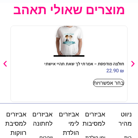
מוצרים שאולי תאהב
חולצה מודפסת – אמרתי לך שאת תהיי אישתי
שוקו
90
₪
22.90
₪
בחר אפשרויות
-
ניווט
אביזרים
אביזרים
אביזרים
אביזרים
מהיר
למסיבות
לימי
לחתונה
למסיבת
הולדת
רווקות
בית
ימי הולדת
זוהרים