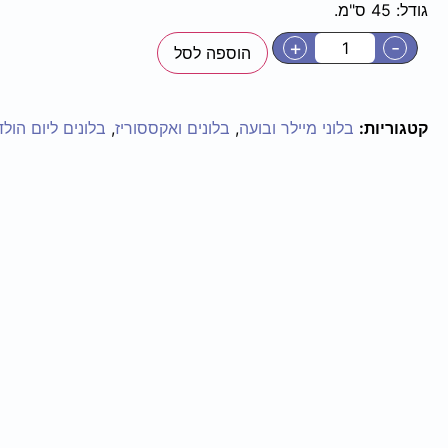
גודל: 45 ס"מ.
+
-
הוספה לסל
קטגוריות:
בלוני מיילר ובועה
,
בלונים ואקססוריז
,
בלונים ליום הול