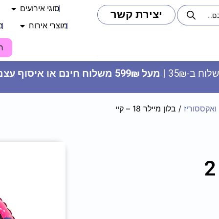
סוגי אירועים
יצירת קשר
מוצרי אירוח
מ
ח
וח ב-35₪ |
מעל 599₪ משלוח חינם או איסוף עצמי
 ואקססוריז
/ בלון מיילר 18 – קיי
קופסה אינגליש - חום
4.90
₪
ADD
+