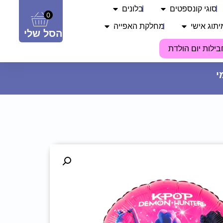
סוגי קונספטים
בלונים
0
יתוג אישי
מחלקת האפייה
הסל שלי
בילות יום הולדת
כובע מודפס - The Bride - ורוד
בהיר
17.90
₪
ADD
+