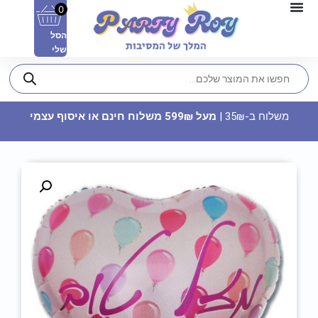
0
הסל
שלי
משלוח ב-35₪ |
מעל 599₪ משלוח חינם או איסוף עצמי
כפפות שוער - מכבי חיפה
65
₪
ADD
+