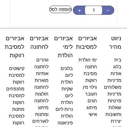
הוספה לסל
-
+
-
ניווט
אביזרים
אביזרים
אביזרים
אביזרים
מהיר
למסיבות
לימי
לחתונה
למסיבת
הולדת
רווקות
בית
ימי הולדת
זוהרים
בלוג
חתונה
לחתונה
בלונים
קישוטים
אודות
מסיבת
אותיות
ליום
למסיבת
מדיניות
רווקות
מוארות
הולדת
רווקות
משלוחים
גילוי מין
לחתונה
שקיות
מתנפחים
מדיניות
העובר
חולצות
ליום
למסיבת
פרטיות
חגים
לחתונה
הולדת
רווקות
שאלות
מיתוג
מיתוג
נרות ליום
מתנות
ותשובות
אישי
ומתנות
הולדת
למסיבת
יצירת
לאורחים
פיניאטה
רווקות