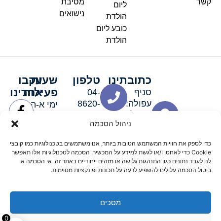
קשר
מסיבת
ליום
נישואים
הולדת
כובע ליום
הולדת
כתובתינו
טלפון
שעות
עקבו
פעילות
אחרינו
סניף
04-
עפולה:
8620-
ימי א-ה:
ירושלים 3
111
9:00-
ניהול הסכמה
סניף מגדל
19:00 |
העמק:
ימי שישי
כדי לספק את חוויות המשתמש הטובות ביותר, אנו משתמשים בטכנולוגיות כמו קובצי
האלה 19
וערבי חג:
Cookie כדי לאחסן ו/או לגשת למידע על המכשיר. הסכמה לטכנולוגיות אלו תאפשר
8:30-
לנו לעבד נתונים כגון התנהגות גלישה או מזהים ייחודיים באתר זה. אי הסכמה או
ביטול הסכמה עלולים להשפיע לרעה על תכונות ופונקציות מסוימות.
15:00
מסכים
© 2026 כל הזכויות שמורות פארטי רוי אביזרים למסיבות
0