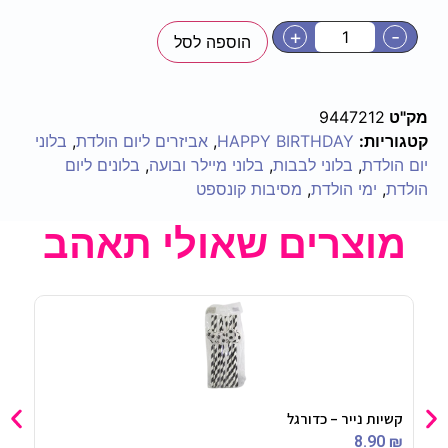
+
-
הוספה לסל
מק"ט
9447212
קטגוריות:
HAPPY BIRTHDAY
,
אביזרים ליום הולדת
,
בלוני
יום הולדת
,
בלוני לבבות
,
בלוני מיילר ובועה
,
בלונים ליום
הולדת
,
ימי הולדת
,
מסיבות קונספט
מוצרים שאולי תאהב
קשיות נייר – כדורגל
כובע
90
₪
8.90
₪