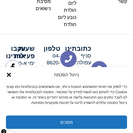
קשר
מסיבת
ליום
נישואים
הולדת
כובע ליום
הולדת
כתובתינו
טלפון
שעות
עקבו
פעילות
אחרינו
סניף
04-
עפולה:
8620-
ימי א-ה:
ירושלים 3
111
9:00-
ניהול הסכמה
סניף מגדל
19:00 |
העמק:
ימי שישי
כדי לספק את חוויות המשתמש הטובות ביותר, אנו משתמשים בטכנולוגיות כמו קובצי
האלה 19
וערבי חג:
Cookie כדי לאחסן ו/או לגשת למידע על המכשיר. הסכמה לטכנולוגיות אלו תאפשר
8:30-
לנו לעבד נתונים כגון התנהגות גלישה או מזהים ייחודיים באתר זה. אי הסכמה או
ביטול הסכמה עלולים להשפיע לרעה על תכונות ופונקציות מסוימות.
15:00
מסכים
© 2026 כל הזכויות שמורות פארטי רוי אביזרים למסיבות
0