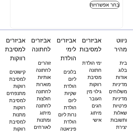
בחר אפשרויות
-
ניווט
אביזרים
אביזרים
אביזרים
אביזרים
מהיר
למסיבות
לימי
לחתונה
למסיבת
הולדת
רווקות
בית
ימי הולדת
זוהרים
בלוג
חתונה
לחתונה
בלונים
קישוטים
אודות
מסיבת
אותיות
ליום
למסיבת
מדיניות
רווקות
מוארות
הולדת
רווקות
משלוחים
גילוי מין
לחתונה
שקיות
מתנפחים
מדיניות
העובר
חולצות
ליום
למסיבת
פרטיות
חגים
לחתונה
הולדת
רווקות
שאלות
מיתוג
מיתוג
נרות ליום
מתנות
ותשובות
אישי
ומתנות
הולדת
למסיבת
יצירת
לאורחים
פיניאטה
רווקות