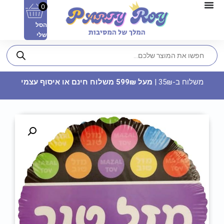
0
הסל
שלי
משלוח ב-35₪ |
מעל 599₪ משלוח חינם או איסוף עצמי
בלון מיילר 32 - תינוק
24.90
₪
ADD
+