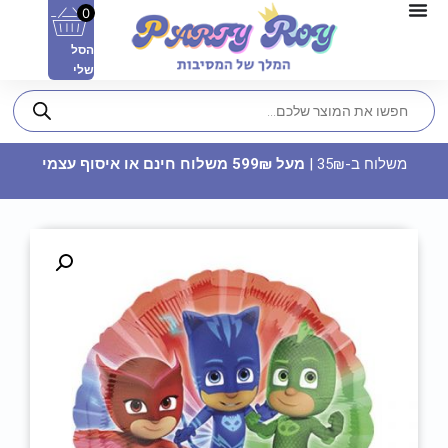
0
הסל
שלי
משלוח ב-35₪ |
מעל 599₪ משלוח חינם או איסוף עצמי
ארנק בד שחור - בית"ר ירושלים
24.90
₪
ADD
+