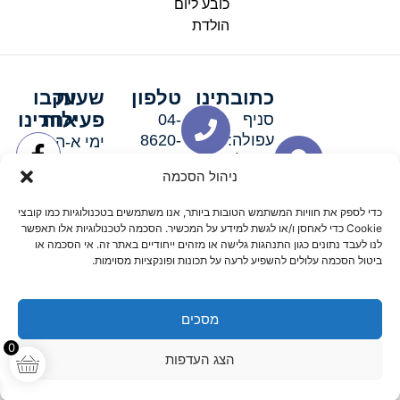
כובע ליום
הולדת
כתובתינו
טלפון
שעות
עקבו
פעילות
אחרינו
סניף
04-
עפולה:
8620-
ימי א-ה:
ירושלים 3
111
9:00-
ניהול הסכמה
סניף מגדל
19:00 |
העמק:
ימי שישי
כדי לספק את חוויות המשתמש הטובות ביותר, אנו משתמשים בטכנולוגיות כמו קובצי
האלה 19
וערבי חג:
Cookie כדי לאחסן ו/או לגשת למידע על המכשיר. הסכמה לטכנולוגיות אלו תאפשר
8:30-
לנו לעבד נתונים כגון התנהגות גלישה או מזהים ייחודיים באתר זה. אי הסכמה או
ביטול הסכמה עלולים להשפיע לרעה על תכונות ופונקציות מסוימות.
15:00
מסכים
© 2026 כל הזכויות שמורות פארטי רוי אביזרים למסיבות
0
הצג העדפות
מדיניות החזרים
נגישות
תקנון אתר
שלום דיגיטל קידום אורגני מקצועי