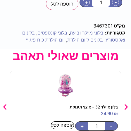
+
-
הוספה לסל
מק"ט
3467301
קטגוריות:
בלוני מיילר ובועה
,
בלוני קונספטים
,
בלונים
ואקססוריז
,
בלונים ליום הולדת
,
יום הולדת כוח פיג'יי
מוצרים שאולי תאהב
בלון מיילר 32 – מוצץ תינוקת
סוכר
0
₪
24.90
₪
הוספה לסל
-
+
-