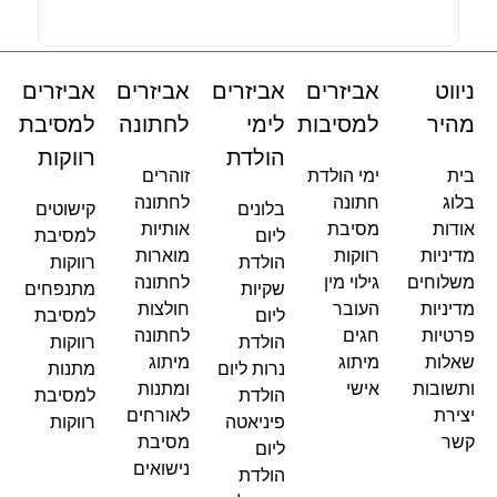
ניווט
אביזרים
אביזרים
אביזרים
אביזרים
מהיר
למסיבות
לימי
לחתונה
למסיבת
הולדת
רווקות
בית
ימי הולדת
זוהרים
בלוג
חתונה
לחתונה
בלונים
קישוטים
אודות
מסיבת
אותיות
ליום
למסיבת
מדיניות
רווקות
מוארות
הולדת
רווקות
משלוחים
גילוי מין
לחתונה
שקיות
מתנפחים
מדיניות
העובר
חולצות
ליום
למסיבת
פרטיות
חגים
לחתונה
הולדת
רווקות
שאלות
מיתוג
מיתוג
נרות ליום
מתנות
ותשובות
אישי
ומתנות
הולדת
למסיבת
יצירת
לאורחים
פיניאטה
רווקות
קשר
מסיבת
ליום
נישואים
הולדת