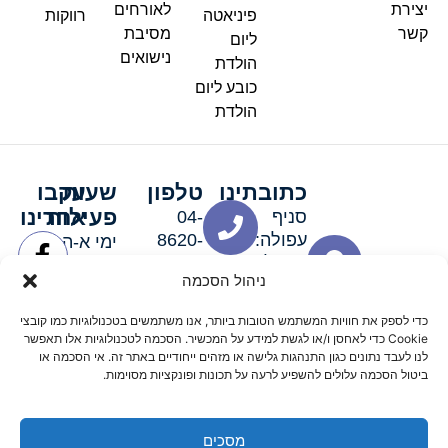
יצירת
לאורחים
פיניאטה
רווקות
קשר
מסיבת
ליום
נישואים
הולדת
כובע ליום
הולדת
כתובתינו
טלפון
שעות
עקבו
פעילות
אחרינו
סניף
04-
עפולה:
8620-
ימי א-ה:
ירושלים 3
111
9:00-
ניהול הסכמה
סניף מגדל
19:00 |
העמק:
ימי שישי
כדי לספק את חוויות המשתמש הטובות ביותר, אנו משתמשים בטכנולוגיות כמו קובצי
האלה 19
וערבי חג:
Cookie כדי לאחסן ו/או לגשת למידע על המכשיר. הסכמה לטכנולוגיות אלו תאפשר
8:30-
לנו לעבד נתונים כגון התנהגות גלישה או מזהים ייחודיים באתר זה. אי הסכמה או
ביטול הסכמה עלולים להשפיע לרעה על תכונות ופונקציות מסוימות.
15:00
מסכים