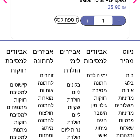
משקפיים – BRIDE TO BE
עציץ
9
₪
35.90
₪
הוספה לסל
-
+
-
ניווט
אביזרים
אביזרים
אביזרים
אביזרים
מהיר
למסיבות
לימי
לחתונה
למסיבת
הולדת
רווקות
בית
ימי הולדת
זוהרים
בלוג
חתונה
לחתונה
בלונים
קישוטים
אודות
מסיבת
אותיות
ליום
למסיבת
מדיניות
רווקות
מוארות
הולדת
רווקות
משלוחים
גילוי מין
לחתונה
שקיות
מתנפחים
מדיניות
העובר
חולצות
ליום
למסיבת
פרטיות
חגים
לחתונה
הולדת
רווקות
שאלות
מיתוג
מיתוג
נרות ליום
מתנות
ותשובות
אישי
ומתנות
הולדת
למסיבת