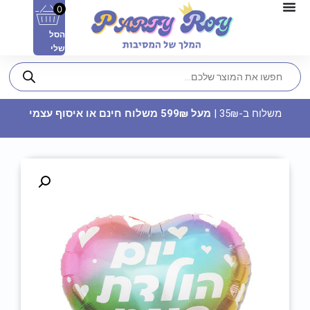
0
הסל
שלי
משלוח ב-35₪ |
מעל 599₪ משלוח חינם או איסוף עצמי
וילון ריבועים - לבן
14.90
₪
ADD
+