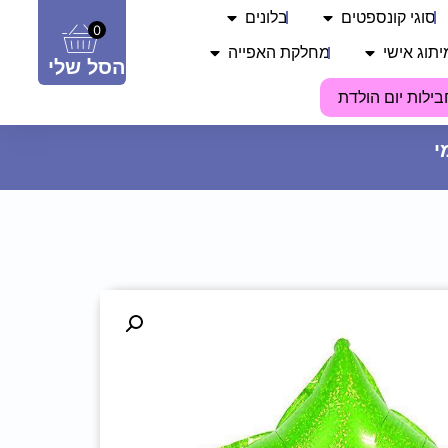
סוגי קונספטים
בלונים
0
יתוג אישי
מחלקת האפייה
הסל שלי
בילות יום הולדת
מנורת לד אות - S
24.90
₪
ADD
+