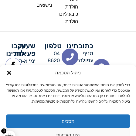
נישואים
הולדת
כובע ליום
הולדת
כתובתינו
טלפון
שעות
עקבו
פעילות
אחרינו
סניף
04-
עפולה:
8620-
ימי א-ה:
ירושלים 3
111
9:00-
ניהול הסכמה
סניף מגדל
19:00 |
העמק:
ימי שישי
כדי לספק את חוויות המשתמש הטובות ביותר, אנו משתמשים בטכנולוגיות כמו קובצי
האלה 19
וערבי חג:
Cookie כדי לאחסן ו/או לגשת למידע על המכשיר. הסכמה לטכנולוגיות אלו תאפשר
8:30-
לנו לעבד נתונים כגון התנהגות גלישה או מזהים ייחודיים באתר זה. אי הסכמה או
ביטול הסכמה עלולים להשפיע לרעה על תכונות ופונקציות מסוימות.
15:00
מסכים
© 2026 כל הזכויות שמורות פארטי רוי אביזרים למסיבות
0
הצג העדפות