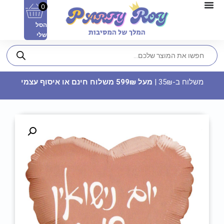
0
הסל
שלי
משלוח ב-35₪ |
מעל 599₪ משלוח חינם או איסוף עצמי
כוסות פלסטיק גדולות - ירוק
19.90
₪
ADD
+