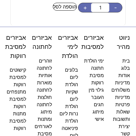
הוספה לסל
-
+
-
ניווט
אביזרים
אביזרים
אביזרים
אביזרים
מהיר
למסיבות
לימי
לחתונה
למסיבת
הולדת
רווקות
בית
ימי הולדת
זוהרים
בלוג
חתונה
לחתונה
בלונים
קישוטים
אודות
מסיבת
אותיות
ליום
למסיבת
מדיניות
רווקות
מוארות
הולדת
רווקות
משלוחים
גילוי מין
לחתונה
שקיות
מתנפחים
מדיניות
העובר
חולצות
ליום
למסיבת
פרטיות
חגים
לחתונה
הולדת
רווקות
שאלות
מיתוג
מיתוג
נרות ליום
מתנות
ותשובות
אישי
ומתנות
הולדת
למסיבת
יצירת
לאורחים
פיניאטה
רווקות
קשר
מסיבת
ליום