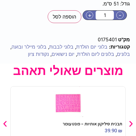
גודל: 51 ס"מ.
+
-
הוספה לסל
מק"ט
0175401
קטגוריות:
בלוני יום הולדת
,
בלוני לבבות
,
בלוני מיילר ובועה
,
בלונים
,
בלונים ליום הולדת
,
יום נישואים
,
נקודות ציון
מוצרים שאולי תאהב
תבנית סיליקון אותיות – פונט עומר
מתנפ
90
₪
39.90
₪