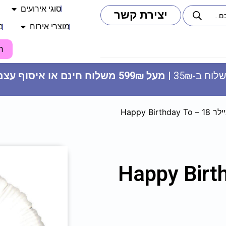
סוגי אירועים
יצירת קשר
מוצרי אירוח
מ
ח
וח ב-35₪ |
מעל 599₪ משלוח חינם או איסוף עצמי
/ בלון לב מיילר 18 – Happy Birthday To
נשפני לשון כחולים לבן - שן
יילר 18 – Happy Birthday
ראשונה
9.90
₪
ADD
+