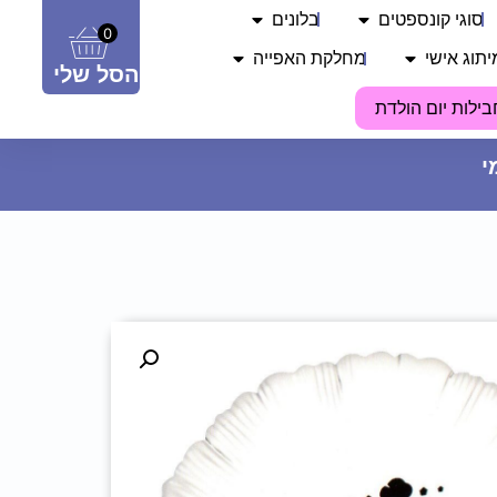
סוגי קונספטים
בלונים
0
יתוג אישי
מחלקת האפייה
הסל שלי
בילות יום הולדת
נצנץ - פנינה
27.90
₪
ADD
+