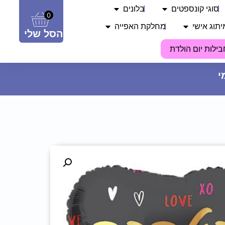
סוגי קונספטים
בלונים
0
יתוג אישי
מחלקת האפייה
הסל שלי
בילות יום הולדת
חולצה מודפסת - הגעתי ליעד
22.90
₪
ADD
+