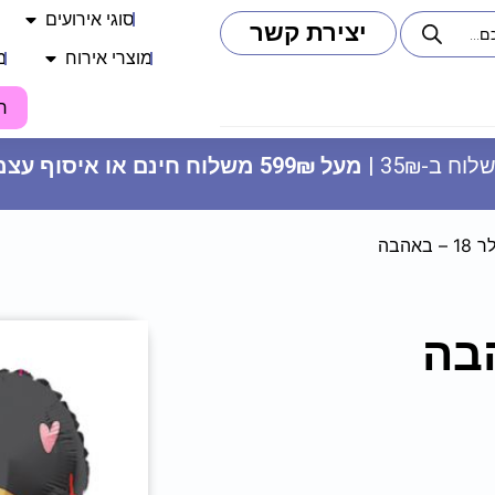
סוגי אירועים
יצירת קשר
מוצרי אירוח
מ
ח
וח ב-35₪ |
מעל 599₪ משלוח חינם או איסוף עצמי
אהבה
12 רעשנים עם אור
39.90
₪
ADD
+