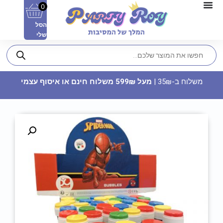
0
הסל
שלי
משלוח ב-35₪ |
מעל 599₪ משלוח חינם או איסוף עצמי
בלון מיילר כוכב שחור 18 - טיקטוק
14.90
₪
ADD
+