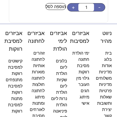
הוספה לסל
-
+
-
ניווט
אביזרים
אביזרים
אביזרים
אביזרים
מהיר
למסיבות
לימי
לחתונה
למסיבת
הולדת
רווקות
בית
ימי הולדת
זוהרים
בלוג
חתונה
לחתונה
בלונים
קישוטים
אודות
מסיבת
אותיות
ליום
למסיבת
מדיניות
רווקות
מוארות
הולדת
רווקות
משלוחים
גילוי מין
לחתונה
שקיות
מתנפחים
מדיניות
העובר
חולצות
ליום
למסיבת
פרטיות
חגים
לחתונה
הולדת
רווקות
שאלות
מיתוג
מיתוג
נרות ליום
מתנות
ותשובות
אישי
ומתנות
הולדת
למסיבת
יצירת
לאורחים
פיניאטה
רווקות
קשר
מסיבת