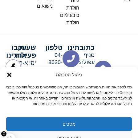
ליום
נישואים
הולדת
כובע ליום
הולדת
כתובתינו
טלפון
שעות
עקבו
פעילות
אחרינו
סניף
04-
עפולה:
8620-
ימי א-ה:
ירושלים 3
111
9:00-
ניהול הסכמה
סניף מגדל
19:00 |
העמק:
ימי שישי
כדי לספק את חוויות המשתמש הטובות ביותר, אנו משתמשים בטכנולוגיות כמו קובצי
האלה 19
וערבי חג:
Cookie כדי לאחסן ו/או לגשת למידע על המכשיר. הסכמה לטכנולוגיות אלו תאפשר
8:30-
לנו לעבד נתונים כגון התנהגות גלישה או מזהים ייחודיים באתר זה. אי הסכמה או
ביטול הסכמה עלולים להשפיע לרעה על תכונות ופונקציות מסוימות.
15:00
מסכים
© 2026 כל הזכויות שמורות פארטי רוי אביזרים למסיבות
0
הצג העדפות