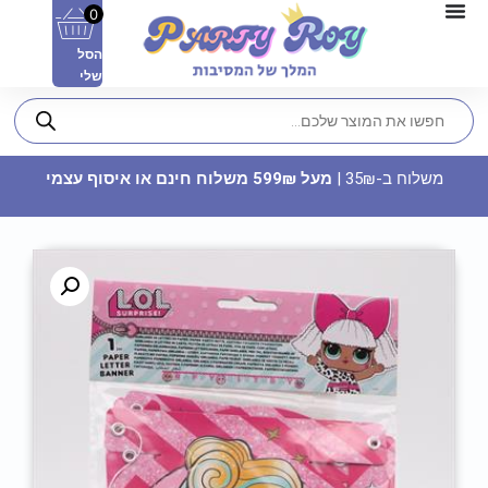
0
הסל
שלי
משלוח ב-35₪ |
מעל 599₪ משלוח חינם או איסוף עצמי
צלוחית פלסטיק - בולבול
9.90
₪
ADD
+