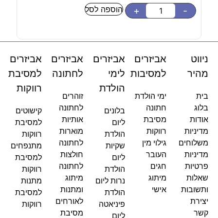
הוספה לסל
-
+
-
ניווט
אביזרים
אביזרים
אביזרים
אביזרים
מהיר
למסיבות
לימי
לחתונה
למסיבת
הולדת
רווקות
בית
ימי הולדת
זוהרים
בלוג
חתונה
לחתונה
בלונים
קישוטים
אודות
מסיבת
אותיות
ליום
למסיבת
מדיניות
רווקות
מוארות
הולדת
רווקות
משלוחים
גילוי מין
לחתונה
שקיות
מתנפחים
מדיניות
העובר
חולצות
ליום
למסיבת
פרטיות
חגים
לחתונה
הולדת
רווקות
שאלות
מיתוג
מיתוג
נרות ליום
מתנות
ותשובות
אישי
ומתנות
הולדת
למסיבת
יצירת
לאורחים
פיניאטה
רווקות
קשר
מסיבת
ליום