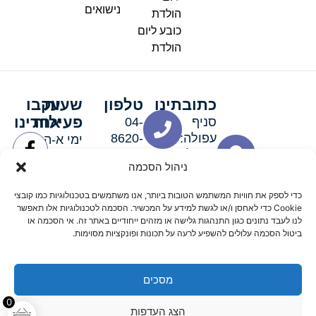
נישואים
הולדת
כובע ליום
הולדת
כתובתינו
טלפון
שעות
עקבו
פעילות
אחרינו
סניף
04-
עפולה:
8620-
ימי א-ה:
ירושלים 3
111
9:00-
ניהול הסכמה
סניף מגדל
19:00 |
העמק:
ימי שישי
כדי לספק את חוויות המשתמש הטובות ביותר, אנו משתמשים בטכנולוגיות כמו קובצי
האלה 19
וערבי חג:
Cookie כדי לאחסן ו/או לגשת למידע על המכשיר. הסכמה לטכנולוגיות אלו תאפשר
8:30-
לנו לעבד נתונים כגון התנהגות גלישה או מזהים ייחודיים באתר זה. אי הסכמה או
ביטול הסכמה עלולים להשפיע לרעה על תכונות ופונקציות מסוימות.
15:00
מסכים
© 2026 כל הזכויות שמורות פארטי רוי אביזרים למסיבות
0
הצג העדפות
מדיניות החזרים
נגישות
תקנון אתר
שלום דיגיטל קידום אורגני מקצועי