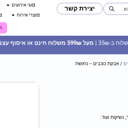
סוגי אירועים
יצירת קשר
מוצרי אירוח
מ
ח
וח ב-35₪ |
מעל 599₪ משלוח חינם או איסוף עצמי
ם
/ אבקת כוכבים – נחושת
מארז 50 ראשי פרחי סבון לקישוט
- ורוד בהיר
45
₪
ADD
+
 נשיקות ועוד.