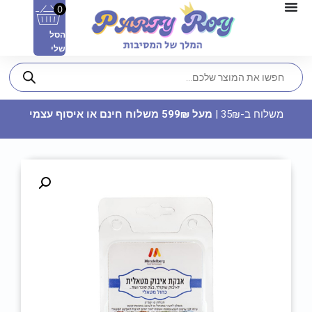
0
הסל
שלי
משלוח ב-35₪ |
מעל 599₪ משלוח חינם או איסוף עצמי
בלון מיילר - כף רגל תינוקת
19.90
₪
ADD
+