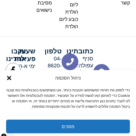
קשר
מסיבת
ליום
נישואים
הולדת
כובע ליום
הולדת
כתובתינו
טלפון
שעות
עקבו
פעילות
אחרינו
סניף
04-
עפולה:
8620-
ימי א-ה:
ירושלים 3
111
9:00-
ניהול הסכמה
סניף מגדל
19:00 |
העמק:
ימי שישי
כדי לספק את חוויות המשתמש הטובות ביותר, אנו משתמשים בטכנולוגיות כמו קובצי
האלה 19
וערבי חג:
Cookie כדי לאחסן ו/או לגשת למידע על המכשיר. הסכמה לטכנולוגיות אלו תאפשר
8:30-
לנו לעבד נתונים כגון התנהגות גלישה או מזהים ייחודיים באתר זה. אי הסכמה או
ביטול הסכמה עלולים להשפיע לרעה על תכונות ופונקציות מסוימות.
15:00
מסכים
© 2026 כל הזכויות שמורות פארטי רוי אביזרים למסיבות