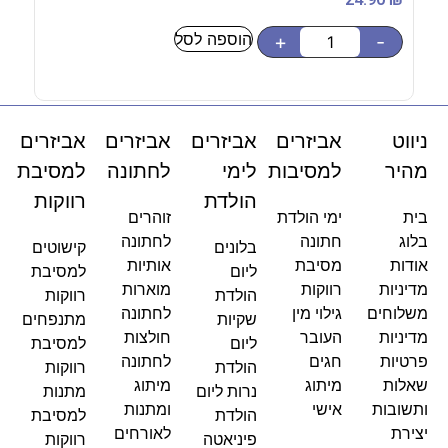
הוספה לסל
-
+
-
ניווט
אביזרים
אביזרים
אביזרים
אביזרים
מהיר
למסיבות
לימי
לחתונה
למסיבת
הולדת
רווקות
בית
ימי הולדת
זוהרים
בלוג
חתונה
לחתונה
בלונים
קישוטים
אודות
מסיבת
אותיות
ליום
למסיבת
מדיניות
רווקות
מוארות
הולדת
רווקות
משלוחים
גילוי מין
לחתונה
שקיות
מתנפחים
מדיניות
העובר
חולצות
ליום
למסיבת
פרטיות
חגים
לחתונה
הולדת
רווקות
שאלות
מיתוג
מיתוג
נרות ליום
מתנות
ותשובות
אישי
ומתנות
הולדת
למסיבת
יצירת
לאורחים
פיניאטה
רווקות