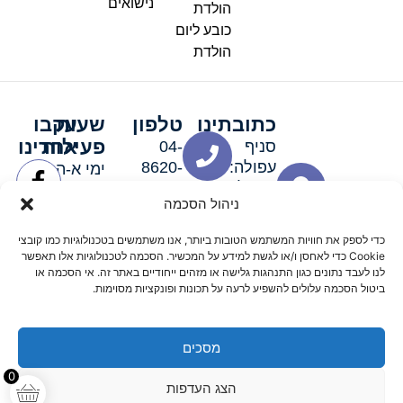
נישואים
הולדת
כובע ליום
הולדת
כתובתינו
טלפון
שעות
עקבו
פעילות
אחרינו
סניף
04-
עפולה:
8620-
ימי א-ה:
ירושלים 3
111
9:00-
ניהול הסכמה
סניף מגדל
19:00 |
העמק:
ימי שישי
כדי לספק את חוויות המשתמש הטובות ביותר, אנו משתמשים בטכנולוגיות כמו קובצי
האלה 19
וערבי חג:
Cookie כדי לאחסן ו/או לגשת למידע על המכשיר. הסכמה לטכנולוגיות אלו תאפשר
8:30-
לנו לעבד נתונים כגון התנהגות גלישה או מזהים ייחודיים באתר זה. אי הסכמה או
ביטול הסכמה עלולים להשפיע לרעה על תכונות ופונקציות מסוימות.
15:00
מסכים
© 2026 כל הזכויות שמורות פארטי רוי אביזרים למסיבות
0
הצג העדפות
מדיניות החזרים
נגישות
תקנון אתר
שלום דיגיטל קידום אורגני מקצועי