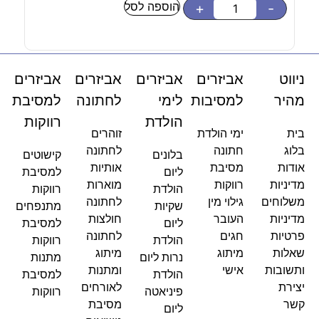
הוספה לסל
בחר
+
-
ניווט
אביזרים
אביזרים
אביזרים
אביזרים
מהיר
למסיבות
לימי
לחתונה
למסיבת
הולדת
רווקות
בית
ימי הולדת
זוהרים
בלוג
חתונה
לחתונה
בלונים
קישוטים
אודות
מסיבת
אותיות
ליום
למסיבת
מדיניות
רווקות
מוארות
הולדת
רווקות
משלוחים
גילוי מין
לחתונה
שקיות
מתנפחים
מדיניות
העובר
חולצות
ליום
למסיבת
פרטיות
חגים
לחתונה
הולדת
רווקות
שאלות
מיתוג
מיתוג
נרות ליום
מתנות
ותשובות
אישי
ומתנות
הולדת
למסיבת
יצירת
לאורחים
פיניאטה
רווקות
קשר
מסיבת
ליום