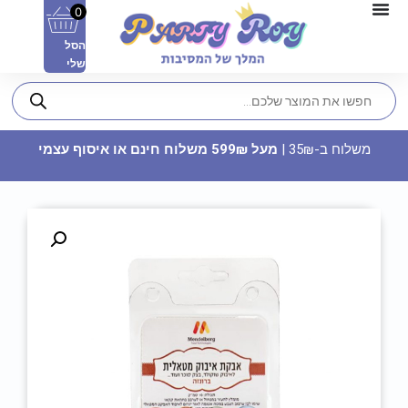
0
הסל
שלי
משלוח ב-35₪ |
מעל 599₪ משלוח חינם או איסוף עצמי
ערכת מיני מניקור בצורת תפוח
14.90
₪
ADD
+