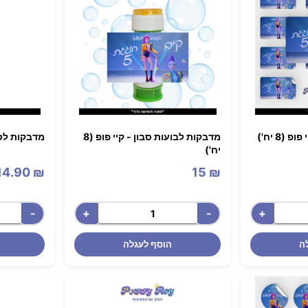
(8 יח')
מדבקות לבועות סבון - קיי פופ (8
מדבקות לטרופי
יח')
14.90
₪
15
₪
-
+
-
+
ה
הוסף לעגלה