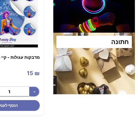
חתונה​
מדבקות עגולות - קיי פופ (12
15
₪
-
הוסף לעגל