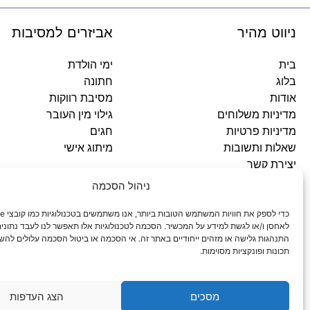
ניווט מהיר
אביזרים למסיבות
בית
ימי הולדת
בלוג
חתונה
אודות
מסיבת רווקות
מדיניות משלוחים
גילוי מין העובר
מדיניות פרטיות
חגים
שאלות ותשובות
מיתוג אישי
יצירת קשר
ניהול הסכמה
כתובתינו
לאחסן ו/או לגשת למידע על המכשיר. הסכמה לטכנולוגיות אלו תאפשר לנו לעבד נתונים 
התנהגות גלישה או מזהים ייחודיים באתר זה. אי הסכמה או ביטול הסכמה עלולים להש
סניף עפולה: ירושלים 3
תכונות ופונקציות מסוימות.
סניף מגדל העמק: האלה 19
מסכים
הצג העדפות
© 2026 כל הזכויות שמורות פארטי רוי אביזרים למסיבות