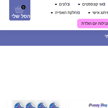
סוגי קונספטים
בלונים
0
יתוג אישי
מחלקת האפייה
הסל שלי
בילות יום הולדת
מדבקות עגולות - ‏‏‏‏‏‏נסיכות (24 יח')
15
₪
ADD
+