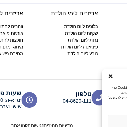
אביזרים לימי הולדת
אביזרים ל
בלונים ליום הולדת
זוהרים לחתו
שקיות ליום הולדת
אותיות מואר
נרות ליום הולדת
חולצות לחתו
פיניאטה ליום הולדת
מיתוג ומתנו
כובע ליום הולדת
מסיבת נישוא
כדי לספק את חוויות המשתמש הטובות ביותר, אנו משתמשים בטכנולוגיות כמו קובצי Cookie כדי
שעות פע
כגון
טלפון
פיע לרעה על
04-8620-111
שישי וערבי חג: 00
מדיניות החזרים
נגישות
תקנון אתר