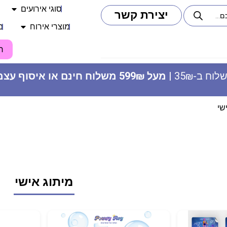
סוגי אירועים
יצירת קשר
מוצרי אירוח
מ
ח
וח ב-35₪ |
מעל 599₪ משלוח חינם או איסוף עצמי
שי
חולצה מודפסת - מהיום אני מלך
כי התחתנתי עם מלכה
מיתוג אישי
22.90
₪
ADD
+