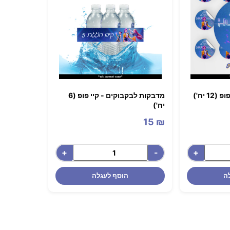
 יח')
מדבקות לבקבוקים - ‏‏‏‏קיי פופ (6
יח')
15
₪
+
-
+
ה
הוסף לעגלה