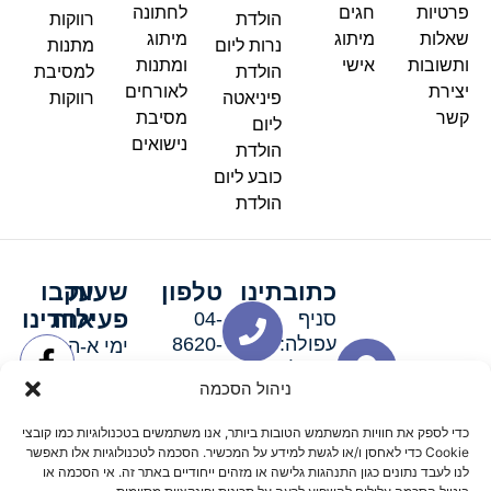
פרטיות
חגים
לחתונה
הולדת
רווקות
שאלות
מיתוג
מיתוג
נרות ליום
מתנות
ותשובות
אישי
ומתנות
הולדת
למסיבת
יצירת
לאורחים
פיניאטה
רווקות
קשר
מסיבת
ליום
נישואים
הולדת
כובע ליום
הולדת
כתובתינו
טלפון
שעות
עקבו
פעילות
אחרינו
סניף
04-
עפולה:
8620-
ימי א-ה:
ירושלים 3
111
9:00-
ניהול הסכמה
סניף מגדל
19:00 |
העמק:
ימי שישי
כדי לספק את חוויות המשתמש הטובות ביותר, אנו משתמשים בטכנולוגיות כמו קובצי
האלה 19
וערבי חג:
Cookie כדי לאחסן ו/או לגשת למידע על המכשיר. הסכמה לטכנולוגיות אלו תאפשר
8:30-
לנו לעבד נתונים כגון התנהגות גלישה או מזהים ייחודיים באתר זה. אי הסכמה או