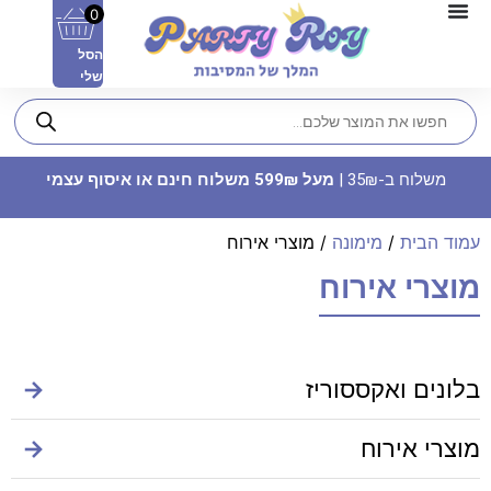
0
הסל
שלי
משלוח ב-35₪ |
מעל 599₪ משלוח חינם או איסוף עצמי
עמוד הבית
/
מימונה
/ מוצרי אירוח
מוצרי אירוח
מדבקות מלבניות - מפרץ
קערות
ההפתקאות (8 יח')
בלונים ואקססוריז
→
9.90
₪
15
ADD
+
מוצרי אירוח
→