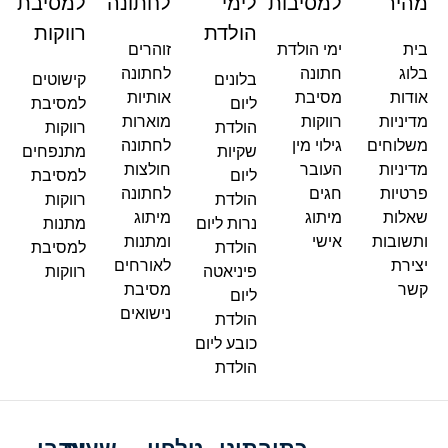
מהיר
למסיבות
לימי
לחתונה
למסיבת
הולדת
רווקות
בית
ימי הולדת
זוהרים
בלוג
חתונה
לחתונה
בלונים
קישוטים
אודות
מסיבת
אותיות
ליום
למסיבת
מדיניות
רווקות
מוארות
הולדת
רווקות
משלוחים
גילוי מין
לחתונה
שקיות
מתנפחים
מדיניות
העובר
חולצות
ליום
למסיבת
פרטיות
חגים
לחתונה
הולדת
רווקות
שאלות
מיתוג
מיתוג
נרות ליום
מתנות
ותשובות
אישי
ומתנות
הולדת
למסיבת
יצירת
לאורחים
פיניאטה
רווקות
קשר
מסיבת
ליום
נישואים
הולדת
כובע ליום
הולדת