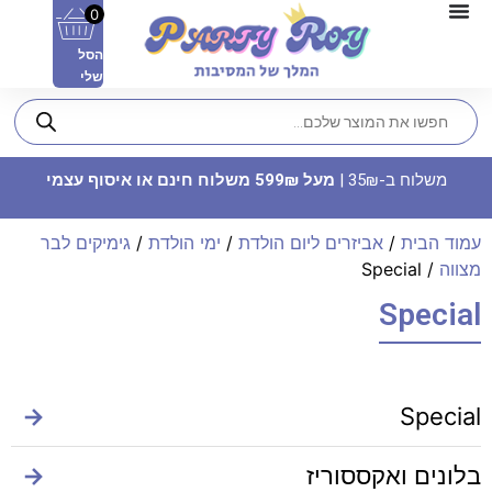
0
הסל
שלי
משלוח ב-35₪ |
מעל 599₪ משלוח חינם או איסוף עצמי
עמוד הבית
/
אביזרים ליום הולדת
/
ימי הולדת
/
גימיקים לבר
מצווה
/ Special
Special
פוטובלוק תעודת לידה - מזל
בתולה
74.90
₪
ADD
+
→
Special
בלונים ואקססוריז
→