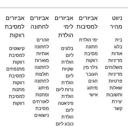
ניווט
אביזרים
אביזרים
אביזרים
אביזרים
מהיר
למסיבות
לימי
לחתונה
למסיבת
הולדת
רווקות
בית
ימי הולדת
זוהרים
בלוג
חתונה
לחתונה
בלונים
קישוטים
אודות
מסיבת
אותיות
ליום
למסיבת
מדיניות
רווקות
מוארות
הולדת
רווקות
משלוחים
גילוי מין
לחתונה
שקיות
מתנפחים
מדיניות
העובר
חולצות
ליום
למסיבת
פרטיות
חגים
לחתונה
הולדת
רווקות
שאלות
מיתוג
מיתוג
נרות ליום
מתנות
ותשובות
אישי
ומתנות
הולדת
למסיבת
יצירת
לאורחים
פיניאטה
רווקות
קשר
מסיבת
ליום
נישואים
הולדת
כובע ליום