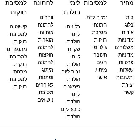
מהיר
למסיבות
לימי
לחתונה
למסיבת
הולדת
רווקות
בית
ימי הולדת
זוהרים
בלוג
חתונה
לחתונה
בלונים
קישוטים
אודות
מסיבת
אותיות
ליום
למסיבת
מדיניות
רווקות
מוארות
הולדת
רווקות
משלוחים
גילוי מין
לחתונה
שקיות
מתנפחים
מדיניות
העובר
חולצות
ליום
למסיבת
פרטיות
חגים
לחתונה
הולדת
רווקות
שאלות
מיתוג
מיתוג
נרות ליום
מתנות
ותשובות
אישי
ומתנות
הולדת
למסיבת
יצירת
לאורחים
פיניאטה
רווקות
קשר
מסיבת
ליום
נישואים
הולדת
כובע ליום
הולדת