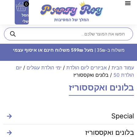
0
הסל
שלי
משלוח ב-35₪ |
מעל 599₪ משלוח חינם או איסוף עצמי
עמוד הבית
/
אביזרים ליום הולדת
/
ימי הולדת עגולים
/
יום
הולדת 50
/ בלונים ואקססוריז
בלונים ואקססוריז
פוטובלוק תעודת לידה - עגלה
74.90
₪
ADD
+
→
Special
בלונים ואקססוריז
→