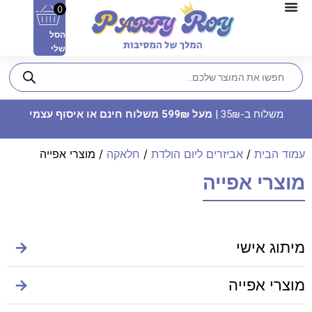
0
הסל
שלי
משלוח ב-35₪ |
מעל 599₪ משלוח חינם או איסוף עצמי
עמוד הבית
/
אביזרים ליום הולדת
/
חלאקה
/ מוצרי אפייה
מוצרי אפייה
חולצה מודפסת - אין לכם שיכור
כמה שאני מושג
מיתוג אישי
→
22.90
₪
ADD
+
מוצרי אפייה
→