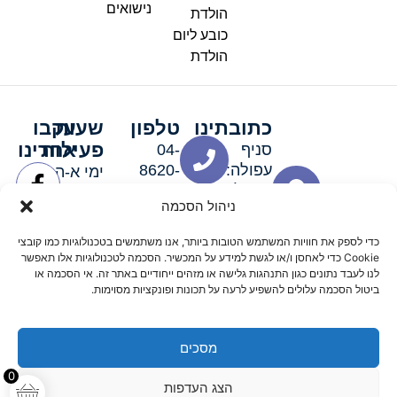
נישואים
הולדת
כובע ליום
הולדת
כתובתינו
טלפון
שעות
עקבו
פעילות
אחרינו
סניף
04-
עפולה:
8620-
ימי א-ה:
ירושלים 3
111
9:00-
ניהול הסכמה
סניף מגדל
19:00 |
העמק:
ימי שישי
כדי לספק את חוויות המשתמש הטובות ביותר, אנו משתמשים בטכנולוגיות כמו קובצי
האלה 19
וערבי חג:
Cookie כדי לאחסן ו/או לגשת למידע על המכשיר. הסכמה לטכנולוגיות אלו תאפשר
8:30-
לנו לעבד נתונים כגון התנהגות גלישה או מזהים ייחודיים באתר זה. אי הסכמה או
ביטול הסכמה עלולים להשפיע לרעה על תכונות ופונקציות מסוימות.
15:00
מסכים
© 2026 כל הזכויות שמורות פארטי רוי אביזרים למסיבות
0
הצג העדפות
מדיניות החזרים
נגישות
תקנון אתר
שלום דיגיטל קידום אורגני מקצועי