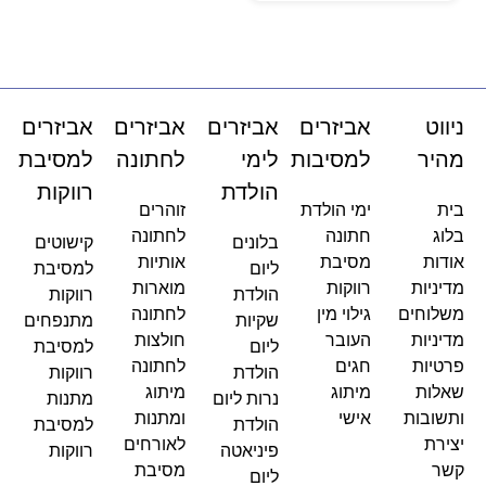
ניווט
אביזרים
אביזרים
אביזרים
אביזרים
מהיר
למסיבות
לימי
לחתונה
למסיבת
הולדת
רווקות
בית
ימי הולדת
זוהרים
בלוג
חתונה
לחתונה
בלונים
קישוטים
אודות
מסיבת
אותיות
ליום
למסיבת
מדיניות
רווקות
מוארות
הולדת
רווקות
משלוחים
גילוי מין
לחתונה
שקיות
מתנפחים
מדיניות
העובר
חולצות
ליום
למסיבת
פרטיות
חגים
לחתונה
הולדת
רווקות
שאלות
מיתוג
מיתוג
נרות ליום
מתנות
ותשובות
אישי
ומתנות
הולדת
למסיבת
יצירת
לאורחים
פיניאטה
רווקות
קשר
מסיבת
ליום