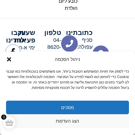
כובע ליום
הולדת
כתובתינו
טלפון
שעות
עקבו
פעילות
אחרינו
סניף
04-
עפולה:
8620-
ימי א-ה:
ירושלים 3
111
9:00-
ניהול הסכמה
סניף מגדל
19:00 |
העמק:
ימי שישי
כדי לספק את חוויות המשתמש הטובות ביותר, אנו משתמשים בטכנולוגיות כמו קובצי
האלה 19
וערבי חג:
Cookie כדי לאחסן ו/או לגשת למידע על המכשיר. הסכמה לטכנולוגיות אלו תאפשר
8:30-
לנו לעבד נתונים כגון התנהגות גלישה או מזהים ייחודיים באתר זה. אי הסכמה או
ביטול הסכמה עלולים להשפיע לרעה על תכונות ופונקציות מסוימות.
15:00
מסכים
© 2026 כל הזכויות שמורות פארטי רוי אביזרים למסיבות
0
הצג העדפות
מדיניות החזרים
נגישות
תקנון אתר
שלום דיגיטל קידום אורגני מקצועי