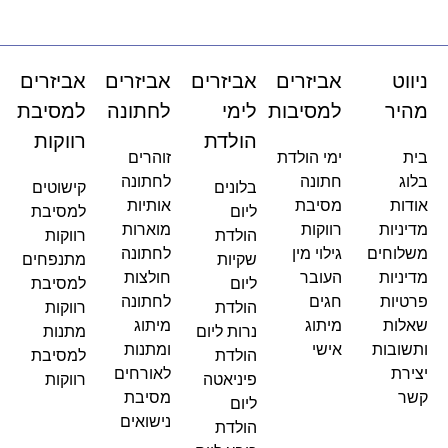
ניווט
אביזרים
אביזרים
אביזרים
אביזרים
מהיר
למסיבות
לימי
לחתונה
למסיבת
הולדת
רווקות
בית
ימי הולדת
זוהרים
בלוג
חתונה
לחתונה
בלונים
קישוטים
אודות
מסיבת
אותיות
ליום
למסיבת
מדיניות
רווקות
מוארות
הולדת
רווקות
משלוחים
גילוי מין
לחתונה
שקיות
מתנפחים
מדיניות
העובר
חולצות
ליום
למסיבת
פרטיות
חגים
לחתונה
הולדת
רווקות
שאלות
מיתוג
מיתוג
נרות ליום
מתנות
ותשובות
אישי
ומתנות
הולדת
למסיבת
יצירת
לאורחים
פיניאטה
רווקות
קשר
מסיבת
ליום
נישואים
הולדת