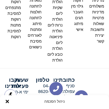
מדיניות
רווקות
מוארות
הולדת
רווקות
משלוחים
גילוי מין
לחתונה
שקיות
מתנפחים
מדיניות
העובר
חולצות
ליום
למסיבת
פרטיות
חגים
לחתונה
הולדת
רווקות
שאלות
מיתוג
מיתוג
נרות ליום
מתנות
ותשובות
אישי
ומתנות
הולדת
למסיבת
יצירת
לאורחים
פיניאטה
רווקות
קשר
מסיבת
ליום
נישואים
הולדת
כובע ליום
הולדת
כתובתינו
טלפון
שעות
עקבו
פעילות
אחרינו
סניף
04-
עפולה:
8620-
ימי א-ה:
ירושלים 3
111
9:00-
ניהול הסכמה
סניף מגדל
19:00 |
העמק:
ימי שישי