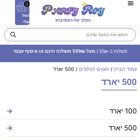
0
הסל
שלי
משלוח ב-35₪ |
מעל 599₪ משלוח חינם או איסוף עצמי
עמוד הבית
/
חוטים לבלונים
/ 500 יארד
500 יארד
צלחות נייר מתכלה קטנות -
Happy New Year
100 יארד
→
9.90
₪
ADD
+
500 יארד
→