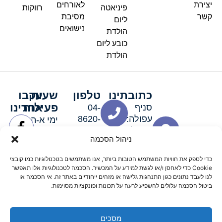
יצירת
לאורחים
פיניאטה
רווקות
קשר
מסיבת
ליום
נישואים
הולדת
כובע ליום
הולדת
כתובתינו
טלפון
שעות
עקבו
פעילות
אחרינו
סניף
04-
עפולה:
8620-
ימי א-ה:
ירושלים 3
111
9:00-
ניהול הסכמה
סניף מגדל
19:00 |
העמק:
ימי שישי
כדי לספק את חוויות המשתמש הטובות ביותר, אנו משתמשים בטכנולוגיות כמו קובצי
האלה 19
וערבי חג:
Cookie כדי לאחסן ו/או לגשת למידע על המכשיר. הסכמה לטכנולוגיות אלו תאפשר
8:30-
לנו לעבד נתונים כגון התנהגות גלישה או מזהים ייחודיים באתר זה. אי הסכמה או
ביטול הסכמה עלולים להשפיע לרעה על תכונות ופונקציות מסוימות.
15:00
מסכים