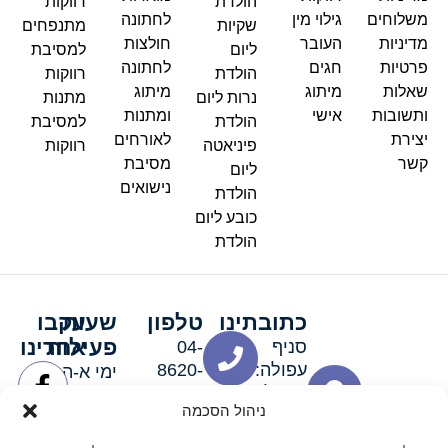
הולדת
רווקות
משלוחים
גילוי מין
לחתונה
שקיות
מתנפחים
מדיניות
העובר
חולצות
ליום
למסיבת
פרטיות
חגים
לחתונה
הולדת
רווקות
שאלות
מיתוג
מיתוג
נרות ליום
מתנות
ותשובות
אישי
ומתנות
הולדת
למסיבת
יצירת
לאורחים
פיניאטה
רווקות
קשר
מסיבת
ליום
נישואים
הולדת
כובע ליום
הולדת
כתובתינו
טלפון
שעות
עקבו
פעילות
אחרינו
סניף
04-
עפולה:
8620-
ימי א-ה:
ירושלים 3
111
9:00-
ניהול הסכמה
סניף מגדל
19:00 |
העמק:
ימי שישי