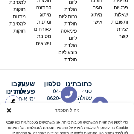
מדיניות
העובר
חולצות
ליום
למסיבת
פרטיות
חגים
לחתונה
הולדת
רווקות
שאלות
מיתוג
מיתוג
נרות ליום
מתנות
ותשובות
אישי
ומתנות
הולדת
למסיבת
יצירת
לאורחים
פיניאטה
רווקות
קשר
מסיבת
ליום
נישואים
הולדת
כובע ליום
הולדת
כתובתינו
טלפון
שעות
עקבו
פעילות
אחרינו
סניף
04-
עפולה:
8620-
ימי א-ה:
ירושלים 3
111
9:00-
ניהול הסכמה
סניף מגדל
19:00 |
העמק:
ימי שישי
כדי לספק את חוויות המשתמש הטובות ביותר, אנו משתמשים בטכנולוגיות כמו קובצי
האלה 19
וערבי חג:
Cookie כדי לאחסן ו/או לגשת למידע על המכשיר. הסכמה לטכנולוגיות אלו תאפשר
8:30-
לנו לעבד נתונים כגון התנהגות גלישה או מזהים ייחודיים באתר זה. אי הסכמה או