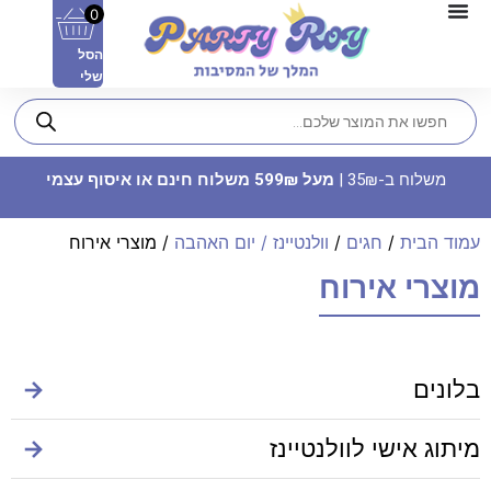
0
הסל
שלי
משלוח ב-35₪ |
מעל 599₪ משלוח חינם או איסוף עצמי
עמוד הבית
/
חגים
/
וולנטיינז / יום האהבה
/ מוצרי אירוח
מוצרי אירוח
צלחות נייר מתכלה קטנות - עננים
לבנים
בלונים
→
7.90
₪
ADD
+
מיתוג אישי לוולנטיינז
→