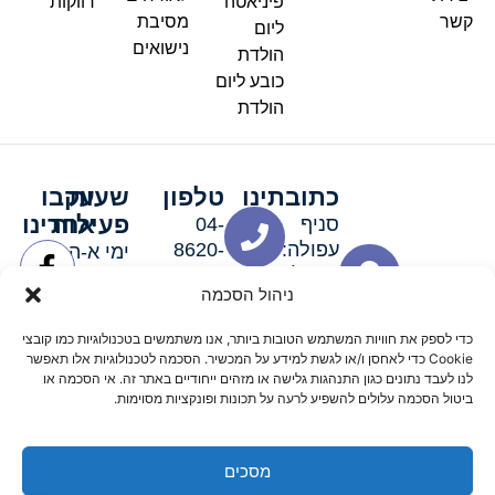
פיניאטה
רווקות
קשר
מסיבת
ליום
נישואים
הולדת
כובע ליום
הולדת
כתובתינו
טלפון
שעות
עקבו
פעילות
אחרינו
סניף
04-
עפולה:
8620-
ימי א-ה:
ירושלים 3
111
9:00-
ניהול הסכמה
סניף מגדל
19:00 |
העמק:
ימי שישי
כדי לספק את חוויות המשתמש הטובות ביותר, אנו משתמשים בטכנולוגיות כמו קובצי
האלה 19
וערבי חג:
Cookie כדי לאחסן ו/או לגשת למידע על המכשיר. הסכמה לטכנולוגיות אלו תאפשר
8:30-
לנו לעבד נתונים כגון התנהגות גלישה או מזהים ייחודיים באתר זה. אי הסכמה או
ביטול הסכמה עלולים להשפיע לרעה על תכונות ופונקציות מסוימות.
15:00
מסכים