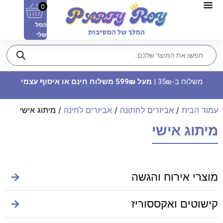
0
הסל
שלי
משלוח ב-35₪ |
מעל 599₪ משלוח חינם או איסוף עצמי
עמוד הבית
/
אביזרים לחתונה
/
אביזרים לחינה
/ מיתוג אישי
מיתוג אישי
שיות נייר - כוכב זהב
מוצרי אירוח והגשה
→
ADD
+
14.90
₪
קישוטים ואקססוריז
→