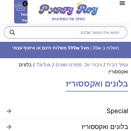
0
הסל
שלי
משלוח ב-35₪ |
מעל 599₪ משלוח חינם או איסוף עצמי
עמוד הבית
/
גיבורי על, ספורט ושונים
/
TikTok
/ בלונים
ואקססוריז
בלונים ואקססוריז
קופסאות פופקורן וחטיפים - זהב
9.90
₪
ADD
+
→
Special
בלונים ואקססוריז
→