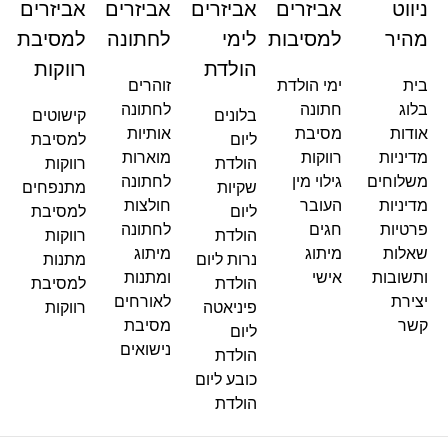
ניווט
אביזרים
אביזרים
אביזרים
אביזרים
מהיר
למסיבות
לימי
לחתונה
למסיבת
הולדת
רווקות
בית
ימי הולדת
זוהרים
בלוג
חתונה
לחתונה
בלונים
קישוטים
אודות
מסיבת
אותיות
ליום
למסיבת
מדיניות
רווקות
מוארות
הולדת
רווקות
משלוחים
גילוי מין
לחתונה
שקיות
מתנפחים
מדיניות
העובר
חולצות
ליום
למסיבת
פרטיות
חגים
לחתונה
הולדת
רווקות
שאלות
מיתוג
מיתוג
נרות ליום
מתנות
ותשובות
אישי
ומתנות
הולדת
למסיבת
יצירת
לאורחים
פיניאטה
רווקות
קשר
מסיבת
ליום
נישואים
הולדת
כובע ליום
הולדת