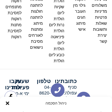
הולדת
רווקות
משלוחים
גילוי מין
לחתונה
שקיות
מתנפחים
מדיניות
העובר
חולצות
ליום
למסיבת
פרטיות
חגים
לחתונה
הולדת
רווקות
שאלות
מיתוג
מיתוג
נרות ליום
מתנות
ותשובות
אישי
ומתנות
הולדת
למסיבת
יצירת
לאורחים
פיניאטה
רווקות
קשר
מסיבת
ליום
נישואים
הולדת
כובע ליום
הולדת
כתובתינו
טלפון
שעות
עקבו
פעילות
אחרינו
סניף
04-
עפולה:
8620-
ימי א-ה:
ירושלים 3
111
9:00-
ניהול הסכמה
סניף מגדל
19:00 |
העמק:
ימי שישי