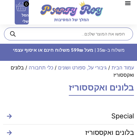
0
הסל
שלי
משלוח ב-35₪ |
מעל 599₪ משלוח חינם או איסוף עצמי
עמוד הבית
/
גיבורי על, ספורט ושונים
/
כלי תחבורה
/ בלונים
ואקססוריז
בלונים ואקססוריז
קישוט כוסות - יהלום
6.90
₪
ADD
+
→
Special
בלונים ואקססוריז
→