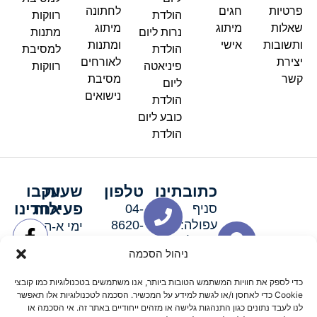
פרטיות
חגים
לחתונה
הולדת
רווקות
שאלות
מיתוג
מיתוג
נרות ליום
מתנות
ותשובות
אישי
ומתנות
הולדת
למסיבת
יצירת
לאורחים
פיניאטה
רווקות
קשר
מסיבת
ליום
נישואים
הולדת
כובע ליום
הולדת
כתובתינו
טלפון
שעות
עקבו
פעילות
אחרינו
סניף
04-
עפולה:
8620-
ימי א-ה:
ירושלים 3
111
9:00-
ניהול הסכמה
סניף מגדל
19:00 |
העמק:
ימי שישי
כדי לספק את חוויות המשתמש הטובות ביותר, אנו משתמשים בטכנולוגיות כמו קובצי
האלה 19
וערבי חג:
Cookie כדי לאחסן ו/או לגשת למידע על המכשיר. הסכמה לטכנולוגיות אלו תאפשר
8:30-
לנו לעבד נתונים כגון התנהגות גלישה או מזהים ייחודיים באתר זה. אי הסכמה או