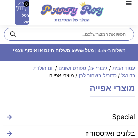
0
הסל
שלי
משלוח ב-35₪ |
מעל 599₪ משלוח חינם או איסוף עצמי
עמוד הבית
/
גיבורי על, ספורט ושונים
/
יום הולדת
כדורגל
/
כדורגל בשחור לבן
/ מוצרי אפייה
מוצרי אפייה
בלון מיילר 34 אדום - מספר 5
14.90
₪
ADD
+
→
Special
בלונים ואקססוריז
→